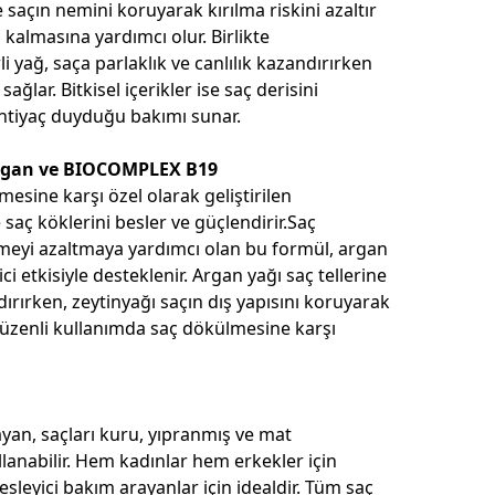
e saçın nemini koruyarak kırılma riskini azaltır
 kalmasına yardımcı olur. Birlikte
li yağ, saça parlaklık ve canlılık kazandırırken
ğlar. Bitkisel içerikler ise saç derisini
 ihtiyaç duyduğu bakımı sunar.
Argan ve BIOCOMPLEX B19
sine karşı özel olarak geliştirilen
aç köklerini besler ve güçlendirir.Saç
meyi azaltmaya yardımcı olan bu formül, argan
i etkisiyle desteklenir. Argan yağı saç tellerine
dırırken, zeytinyağı saçın dış yapısını koruyarak
Düzenli kullanımda saç dökülmesine karşı
an, saçları kuru, yıpranmış ve mat
anabilir. Hem kadınlar hem erkekler için
sleyici bakım arayanlar için idealdir. Tüm saç