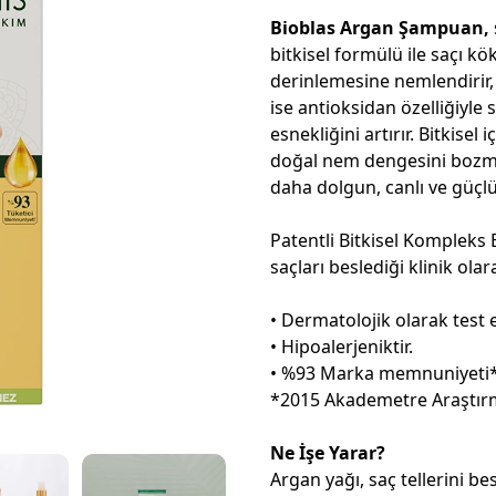
Bioblas Argan Şampuan,
bitkisel formülü ile saçı k
derinlemesine nemlendirir, 
ise antioksidan özelliğiyle s
esnekliğini artırır. Bitkisel 
doğal nem dengesini bozma
daha dolgun, canlı ve güçl
Patentli Bitkisel Kompleks 
saçları beslediği klinik olara
• Dermatolojik olarak test e
• Hipoalerjeniktir.
• %93 Marka memnuniyeti
*2015 Akademetre Araştı
Ne İşe Yarar?
Argan yağı, saç tellerini 