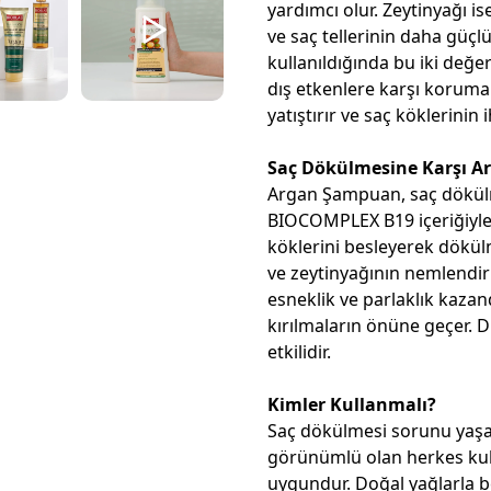
yardımcı olur. Zeytinyağı is
ve saç tellerinin daha güçlü
kullanıldığında bu iki değer
dış etkenlere karşı koruma sa
yatıştırır ve saç köklerinin
Saç Dökülmesine Karşı 
Argan Şampuan, saç dökülme
BIOCOMPLEX B19 içeriğiyle s
köklerini besleyerek dökül
ve zeytinyağının nemlendiric
esneklik ve parlaklık kazan
kırılmaların önüne geçer. 
etkilidir.
Kimler Kullanmalı?
Saç dökülmesi sorunu yaşay
görünümlü olan herkes kull
uygundur. Doğal yağlarla be