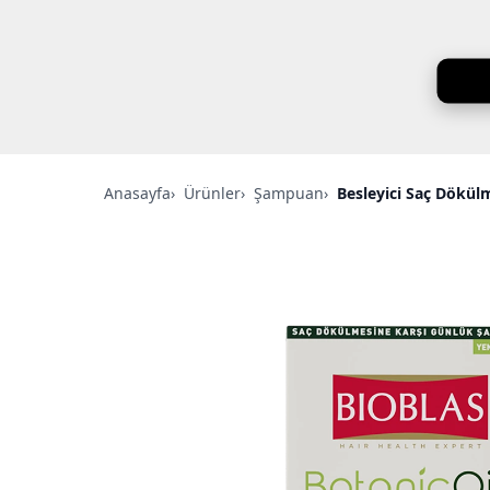
Anasayfa
›
Ürünler
›
Şampuan
›
Besleyici Saç Dökü