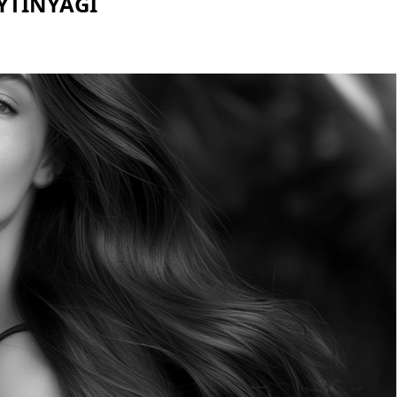
YTINYAĞI