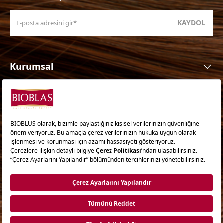
KAYDOL
Kurumsal
Ürünler
Ürün Ailesi
İhtiyaca Göre
Saç İpuçları
www.bioblas.com