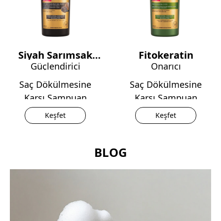
Siyah Sarımsak
Fitokeratin
Güçlendirici
Onarıcı
Özü
Saç Dökülmesine
Saç Dökülmesine
Karşı Şampuan
Karşı Şampuan
Keşfet
Keşfet
BLOG