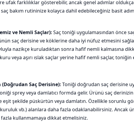
re ufak farklılıklar gösterebilir, ancak genel adımlar oldukça
 saç bakım rutininize kolayca dahil edebileceğiniz basit adıml
Temiz ve Nemli Saçlar):
Saç toniği uygulamasından önce saç
ünün saç derisine ve köklerine daha iyi nüfuz etmesini sağlar.
vluyla nazikçe kuruladıktan sonra hafif nemli kalmasına dikk
u veya aşırı ıslak saçlar yerine hafif nemli saçlar, toniğin 
(Doğrudan Saç Derisine):
Toniği doğrudan saç derisine uy
oniği sprey veya damlatıcı formda gelir. Ürünü saç derinizin 
e eşit şekilde püskürtün veya damlatın. Özellikle sorunlu 
kuruluk vb.) alanlara daha fazla odaklanabilirsiniz. Ancak ür
fazla kullanmamaya dikkat etmelisiniz.