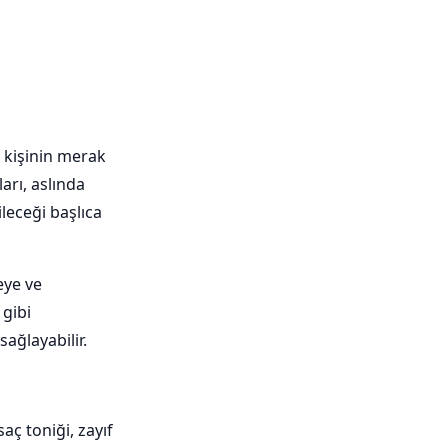
k kişinin merak
ları, aslında
leceği başlıca
eye ve
 gibi
ağlayabilir.
aç toniği, zayıf