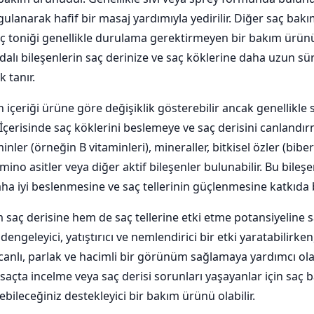
gulanarak hafif bir masaj yardımıyla yedirilir. Diğer saç ba
saç toniği genellikle durulama gerektirmeyen bir bakım ürün
ydalı bileşenlerin saç derinize ve saç köklerine daha uzun sür
 tanır.
n içeriği ürüne göre değişiklik gösterebilir ancak genellikle s
. İçerisinde saç köklerini beslemeye ve saç derisini canland
inler (örneğin B vitaminleri), mineraller, bitkisel özler (bibe
mino asitler veya diğer aktif bileşenler bulunabilir. Bu bileşe
daha iyi beslenmesine ve saç tellerinin güçlenmesine katkıda b
 saç derisine hem de saç tellerine etki etme potansiyeline sa
dengeleyici, yatıştırıcı ve nemlendirici bir etki yaratabilirken,
anlı, parlak ve hacimli bir görünüm sağlamaya yardımcı olabi
saçta incelme veya saç derisi sorunları yaşayanlar için saç b
ebileceğiniz destekleyici bir bakım ürünü olabilir.