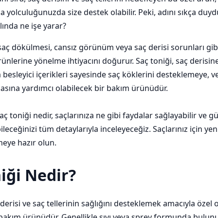
 yolculuğunuzda size destek olabilir. Peki, adını sıkça du
lında ne işe yarar?
n saç dökülmesi, cansız görünüm veya saç derisi sorunları gibi
nlerine yönelme ihtiyacını doğurur. Saç toniği, saç derisin
besleyici içerikleri sayesinde saç köklerini desteklemeye, ve
asına yardımcı olabilecek bir bakım ürünüdür.
ç toniği nedir, saçlarınıza ne gibi faydalar sağlayabilir ve g
ileceğinizi tüm detaylarıyla inceleyeceğiz. Saçlarınız için ye
eye hazır olun.
iği Nedir?
 derisi ve saç tellerinin sağlığını desteklemek amacıyla özel
ç bakım ürünüdür. Genellikle sıvı veya sprey formunda bulu