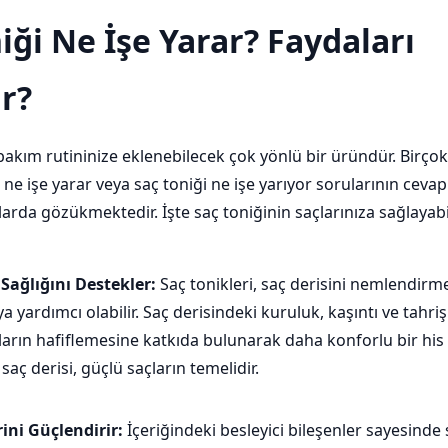
iği Ne İşe Yarar? Faydaları
r?
 bakım rutininize eklenebilecek çok yönlü bir üründür. Birço
i ne işe yarar veya saç toniği ne işe yarıyor sorularının cevap
rda gözükmektedir. İşte saç toniğinin saçlarınıza sağlayabi
 Sağlığını Destekler:
Saç tonikleri, saç derisini nemlendirm
a yardımcı olabilir. Saç derisindeki kuruluk, kaşıntı ve tahriş
kların hafiflemesine katkıda bulunarak daha konforlu bir his s
r saç derisi, güçlü saçların temelidir.
ini Güçlendirir:
İçeriğindeki besleyici bileşenler sayesinde s