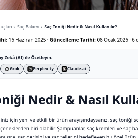
puçları
›
Saç Bakımı
›
Saç Toniği Nedir & Nasıl Kullanılır?
hi:
16 Haziran 2025
·
Güncelleme Tarihi:
08 Ocak 2026
·
6 
y Zekâ (AI) ile Özetleyin:
Grok
Perplexity
Claude.ai
niği Nedir & Nasıl Kull
iniz için yeni ve etkili bir ürün arayışındaysanız, saç toniğ
çeneklerden biri olabilir. Şampuanlar, saç kremleri ve saç b
ı sıra, saç derisini ve saç tellerini hedefleyen bu özel ürün,