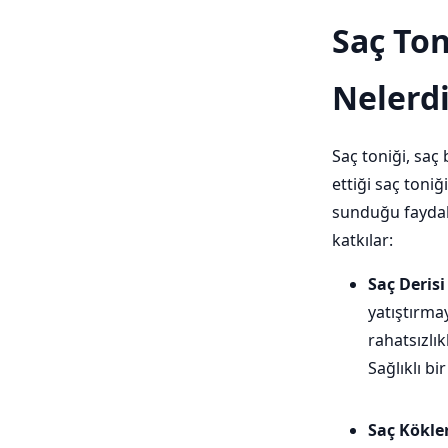
Saç Ton
Nelerdi
Saç toniği, saç
ettiği saç toniğ
sunduğu faydala
katkılar:
Saç Derisi
yatıştırmay
rahatsızlı
Sağlıklı bi
Saç Kökler