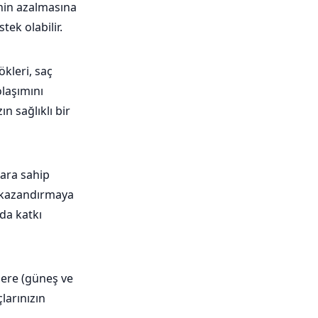
inin azalmasına
ek olabilir.
ökleri, saç
olaşımını
n sağlıklı bir
lara sahip
m kazandırmaya
 da katkı
rlere (güneş ve
çlarınızın