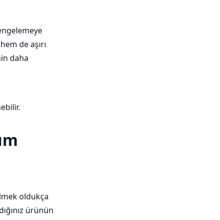
dengelemeye
 hem de aşırı
nin daha
bilir.
dım
ilmek oldukça
andığınız ürünün