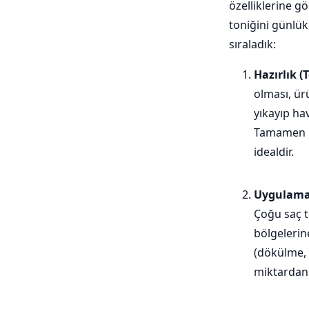
özelliklerine gö
toniğini günlük
sıraladık:
Hazırlık (
olması, ür
yıkayıp ha
Tamamen kur
idealdir.
Uygulama 
Çoğu saç t
bölgelerin
(dökülme, 
miktardan 