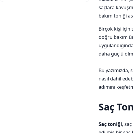
saçlara kavuşma
bakım toniği as
Birçok kişi içi
doğru bakım ürü
uygulandığında 
daha güçlü olm
Bu yazımızda, sa
nasıl dahil edeb
adımını keşfetm
Saç Ton
Saç toniği
, saç
edilmiş bir sa