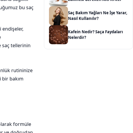
yduğumuz bu saç
Saç Bakım Yağları Ne İşe Yarar,
Nasıl Kullanılır?
 endişeler,
Kafein Nedir? Saça Faydaları
e
Nelerdir?
 saç tellerinin
ünlük rutininize
ni bir bakım
 olarak formüle
nur ve doğrudan