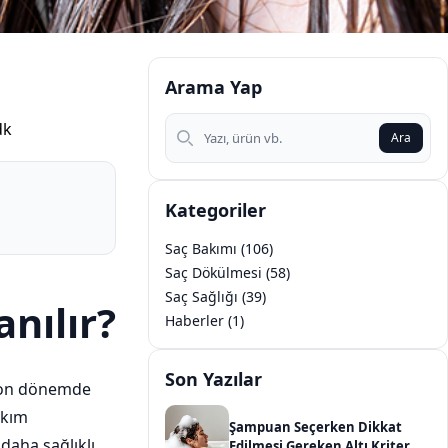
Arama Yap
Arama Yap
dk
Ara
Kategoriler
Saç Bakımı (106)
Saç Dökülmesi (58)
Saç Sağlığı (39)
anılır?
Haberler (1)
Son Yazılar
i son dönemde
akım
Şampuan Seçerken Dikkat
 daha sağlıklı
Edilmesi Gereken Altı Kriter