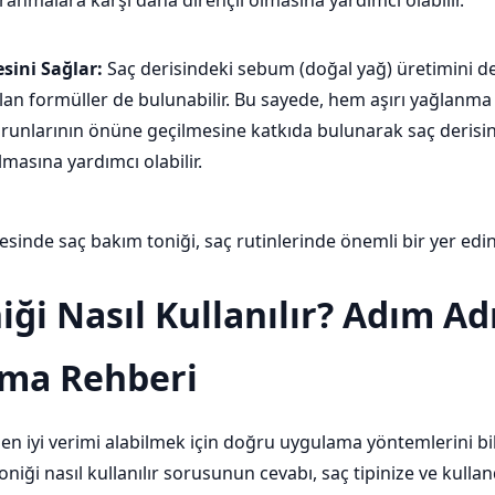
ranmalara karşı daha dirençli olmasına yardımcı olabilir.
sini Sağlar:
Saç derisindeki sebum (doğal yağ) üretimini 
lan formüller de bulunabilir. Bu sayede, hem aşırı yağlanma
runlarının önüne geçilmesine katkıda bulunarak saç derisi
lmasına yardımcı olabilir.
esinde saç bakım toniği, saç rutinlerinde önemli bir yer edine
iği Nasıl Kullanılır? Adım A
ma Rehberi
en iyi verimi alabilmek için doğru uygulama yöntemlerini b
oniği nasıl kullanılır sorusunun cevabı, saç tipinize ve kull