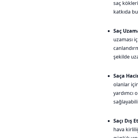
saç kökler
katkıda bu
Saç Uzama
uzaması iç
canlandırm
şekilde uz
Saça Hacim
olanlar iç
yardımcı ol
sağlayabili
Saçı Dış 
hava kirlil