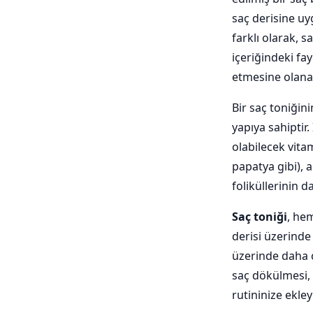
saç derisine uy
farklı olarak, 
içeriğindeki fa
etmesine olanak
Bir saç toniğini
yapıya sahiptir
olabilecek vitam
papatya gibi), a
foliküllerinin 
Saç toniği
, hem
derisi üzerinde 
üzerinde daha c
saç dökülmesi, 
rutininize ekley