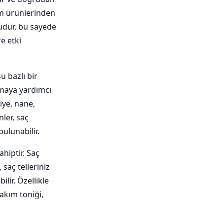
kım ürünlerinden
üdür, bu sayede
e etki
u bazlı bir
ırmaya yardımcı
riye, nane,
nler, saç
ulunabilir.
hiptir. Saç
 saç telleriniz
lir. Özellikle
akım toniği,