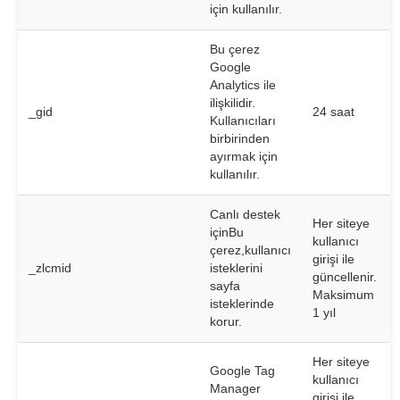
için kullanılır.
Bu çerez
Google
Analytics ile
ilişkilidir.
_gid
24 saat
Kullanıcıları
birbirinden
ayırmak için
kullanılır.
Canlı destek
Her siteye
içinBu
kullanıcı
çerez,kullanıcı
girişi ile
_zlcmid
isteklerini
güncellenir.
sayfa
Maksimum
isteklerinde
1 yıl
korur.
Her siteye
Google Tag
kullanıcı
Manager
girişi ile