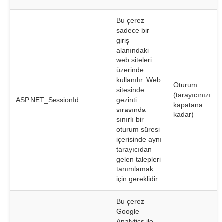
Bu çerez
sadece bir
giriş
alanındaki
web siteleri
üzerinde
kullanılır. Web
Oturum
sitesinde
(tarayıcınızı
ASP.NET_SessionId
gezinti
kapatana
sırasında
kadar)
sınırlı bir
oturum süresi
içerisinde aynı
tarayıcıdan
gelen talepleri
tanımlamak
için gereklidir.
Bu çerez
Google
Analytics ile