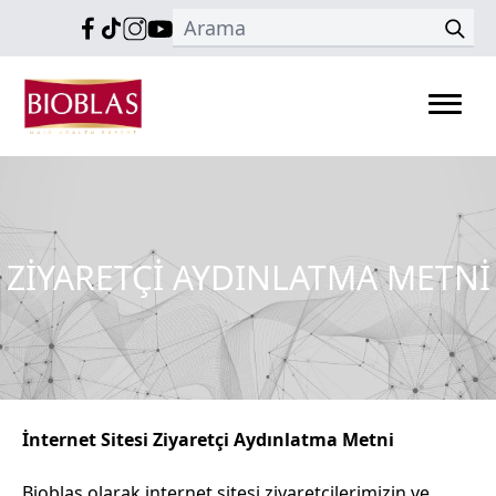
ZİYARETÇİ AYDINLATMA METNİ
İnternet Sitesi Ziyaretçi Aydınlatma Metni
Bioblas olarak internet sitesi ziyaretçilerimizin ve