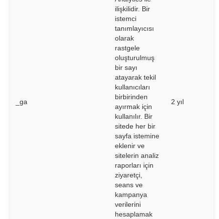
ilişkilidir. Bir
istemci
tanımlayıcısı
olarak
rastgele
oluşturulmuş
bir sayı
atayarak tekil
kullanıcıları
birbirinden
_ga
2 yıl
ayırmak için
kullanılır. Bir
sitede her bir
sayfa istemine
eklenir ve
sitelerin analiz
raporları için
ziyaretçi,
seans ve
kampanya
verilerini
hesaplamak