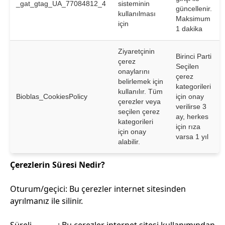
_gat_gtag_UA_77084812_4
sisteminin
güncellenir.
kullanılması
Maksimum
için
1 dakika
Ziyaretçinin
Birinci Parti
çerez
Seçilen
onaylarını
çerez
belirlemek için
kategorileri
kullanılır. Tüm
Bioblas_CookiesPolicy
için onay
çerezler veya
verilirse 3
seçilen çerez
ay, herkes
kategorileri
için rıza
için onay
varsa 1 yıl
alabilir.
Çerezlerin Süresi Nedir?
Oturum/geçici: Bu çerezler internet sitesinden
ayrılmanız ile silinir.