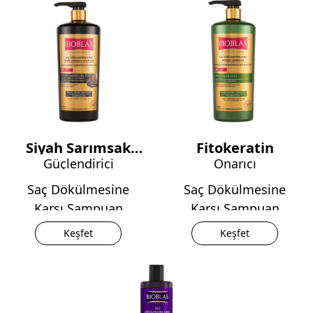
Siyah Sarımsak
Fitokeratin
Güçlendirici
Onarıcı
Özü
Saç Dökülmesine
Saç Dökülmesine
Karşı Şampuan
Karşı Şampuan
Keşfet
Keşfet