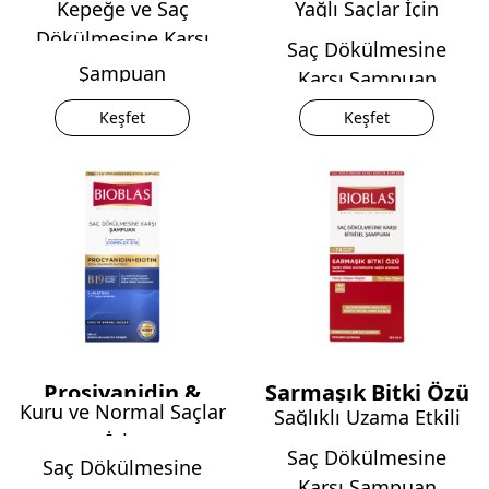
Kepeğe ve Saç
Yağlı Saçlar İçin
Dökülmesine Karşı
Saç Dökülmesine
Şampuan
Karşı Şampuan
Keşfet
Keşfet
Prosiyanidin &
Sarmaşık Bitki Özü
Kuru ve Normal Saçlar
Sağlıklı Uzama Etkili
Biotin
İçin
Saç Dökülmesine
Saç Dökülmesine
Karşı Şampuan