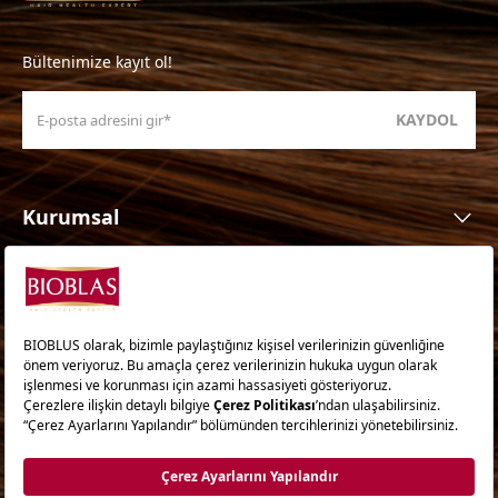
Bültenimize kayıt ol!
KAYDOL
Kurumsal
Ürünler
Ürün Ailesi
İhtiyaca Göre
Saç İpuçları