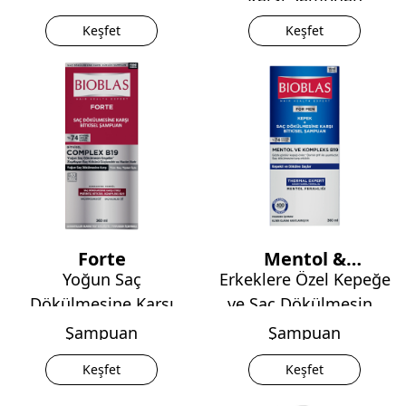
Karşı Şampuan
Keşfet
Keşfet
Forte
Mentol &
Yoğun Saç
Erkeklere Özel Kepeğe
Kompleks B19
Dökülmesine Karşı
ve Saç Dökülmesine
Karşı
Şampuan
Şampuan
Keşfet
Keşfet