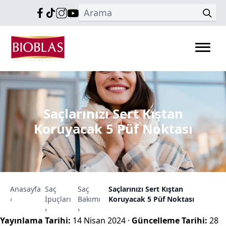
Saçlarınızı Sert Kıştan
Koruyacak 5 Püf Noktası
Anasayfa
Saç
Saç
Saçlarınızı Sert Kıştan
›
İpuçları
Bakımı
Koruyacak 5 Püf Noktası
›
›
Yayınlama Tarihi:
14 Nisan 2024
·
Güncelleme Tarihi:
28