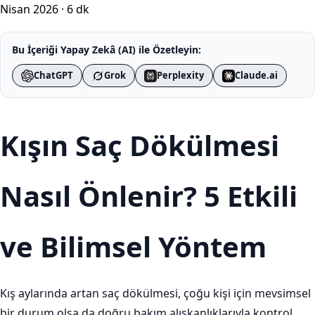
Nisan 2026
·
6 dk
Bu İçeriği Yapay Zekâ (AI) ile Özetleyin:
ChatGPT
Grok
Perplexity
Claude.ai
Kışın Saç Dökülmesi
Nasıl Önlenir? 5 Etkili
ve Bilimsel Yöntem
Kış aylarında artan saç dökülmesi, çoğu kişi için mevsimsel
bir durum olsa da doğru bakım alışkanlıklarıyla kontrol