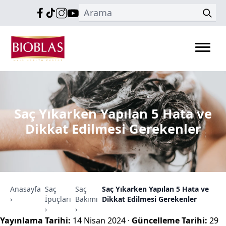
Saç Yıkarken Yapılan 5 Hata ve
Dikkat Edilmesi Gerekenler
Anasayfa
Saç
Saç
Saç Yıkarken Yapılan 5 Hata ve
›
İpuçları
Bakımı
Dikkat Edilmesi Gerekenler
›
›
Yayınlama Tarihi:
14 Nisan 2024
·
Güncelleme Tarihi:
29