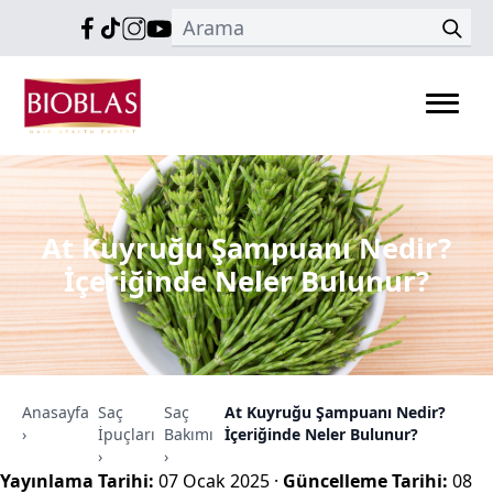
At Kuyruğu Şampuanı Nedir?
İçeriğinde Neler Bulunur?
Anasayfa
Saç
Saç
At Kuyruğu Şampuanı Nedir?
›
İpuçları
Bakımı
İçeriğinde Neler Bulunur?
›
›
Yayınlama Tarihi:
07 Ocak 2025
·
Güncelleme Tarihi:
08