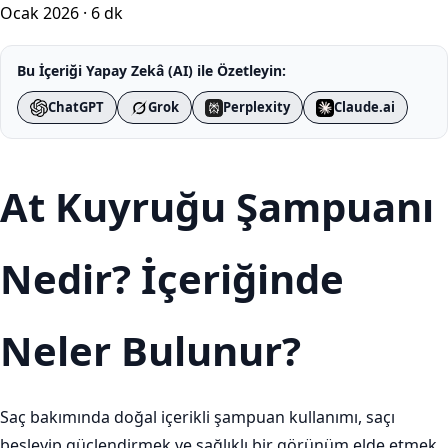
Ocak 2026
·
6 dk
Bu İçeriği Yapay Zekâ (AI) ile Özetleyin:
ChatGPT
Grok
Perplexity
Claude.ai
At Kuyruğu Şampuanı
Nedir? İçeriğinde
Neler Bulunur?
Saç bakımında doğal içerikli şampuan kullanımı, saçı
besleyip güçlendirmek ve sağlıklı bir görünüm elde etmek