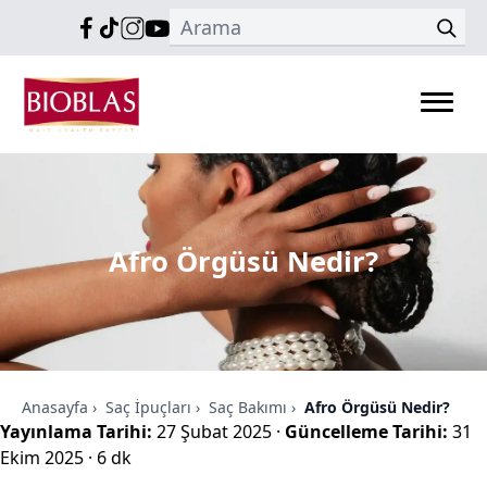
Afro Örgüsü Nedir?
Anasayfa
›
Saç İpuçları
›
Saç Bakımı
›
Afro Örgüsü Nedir?
Yayınlama Tarihi:
27 Şubat 2025
·
Güncelleme Tarihi:
31
Ekim 2025
·
6 dk